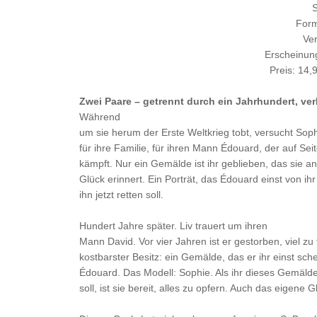
S
Form
Ver
Erscheinun
Preis: 14,
Zwei Paare – getrennt durch ein Jahrhundert, v
Während
um sie herum der Erste Weltkrieg tobt, versucht Soph
für ihre Familie, für ihren Mann Édouard, der auf Sei
kämpft. Nur ein Gemälde ist ihr geblieben, das sie 
Glück erinnert. Ein Porträt, das Édouard einst von ih
ihn jetzt retten soll.
Hundert Jahre später. Liv trauert um ihren
Mann David. Vor vier Jahren ist er gestorben, viel zu 
kostbarster Besitz: ein Gemälde, das er ihr einst sch
Édouard. Das Modell: Sophie. Als ihr dieses Gemä
soll, ist sie bereit, alles zu opfern. Auch das eigene G