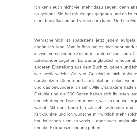
Ich kann euch nicht viel mehr dazu sagen, denn ans
so gelohnt. Sie hat mir einiges gegeben und es ist 
stark beeinflussen und verbessern kann. Und die Mor
Wahrscheinlich ist spätestens jetzt jedem aufgef
abgöttisch liebe. Vom Aufbau hat es mich sehr stark
in zwei verschiedene Zeiten mit unterschiedlichen C
aufeinander zugehen. Es war unglaublich emotional, 
anderen Einstellung aus dem Buch zu gehen und ic
wer weiß welche Art von Geschichte sich dahinter
durchsetzen können und stark bleiben, selbst wenn es
und das bewundere ich sehr. Alle Charaktere hatten 
Gefühle und die 500 Seiten haben sich fix lesen las
und ich dringend wissen musste, wie es nun weiterg
wartet. Mit dem Ende bin ich sehr zufrieden und m
Kritikpunkte und ich wünsche mir wirklich mehr solc
hat, ist schon ziemlich witzig – aber auch unglaub
und die Extraauszeichnung geben.