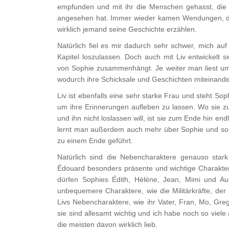
empfunden und mit ihr die Menschen gehasst, die i
angesehen hat. Immer wieder kamen Wendungen, die
wirklich jemand seine Geschichte erzählen.
Natürlich fiel es mir dadurch sehr schwer, mich auf
Kapitel loszulassen. Doch auch mit Liv entwickelt s
von Sophie zusammenhängt. Je weiter man liest ums
wodurch ihre Schicksale und Geschichten miteinander
Liv ist ebenfalls eine sehr starke Frau und steht Soph
um ihre Erinnerungen aufleben zu lassen. Wo sie 
und ihn nicht loslassen will, ist sie zum Ende hin end
lernt man außerdem auch mehr über Sophie und so
zu einem Ende geführt.
Natürlich sind die Nebencharaktere genauso stark
Édouard besonders präsente und wichtige Charaktere
dürfen Sophies Édith, Hélène, Jean, Mimi und Aur
unbequemere Charaktere, wie die Militärkräfte, d
Livs Nebencharaktere, wie ihr Vater, Fran, Mo, Greg
sie sind allesamt wichtig und ich habe noch so viel
die meisten davon wirklich lieb.