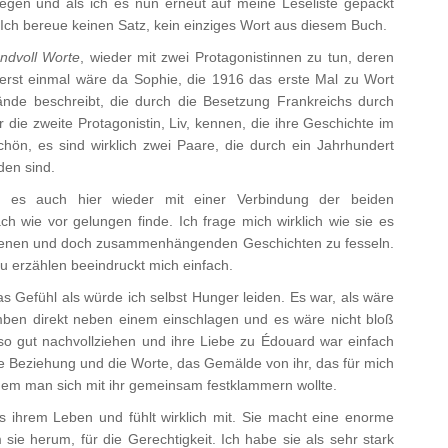
egen und als ich es nun erneut auf meine Leseliste gepackt
Ich bereue keinen Satz, kein einziges Wort aus diesem Buch.
ndvoll Worte
, wieder mit zwei Protagonistinnen zu tun, deren
uerst einmal wäre da Sophie, die 1916 das erste Mal zu Wort
de beschreibt, die durch die Besetzung Frankreichs durch
ie zweite Protagonistin, Liv, kennen, die ihre Geschichte im
chön, es sind wirklich zwei Paare, die durch ein Jahrhundert
den sind.
es auch hier wieder mit einer Verbindung der beiden
h wie vor gelungen finde. Ich frage mich wirklich wie sie es
iedenen und doch zusammenhängenden Geschichten zu fesseln.
zu erzählen beeindruckt mich einfach.
das Gefühl als würde ich selbst Hunger leiden. Es war, als wäre
ben direkt neben einem einschlagen und es wäre nicht bloß
so gut nachvollziehen und ihre Liebe zu Édouard war einfach
e Beziehung und die Worte, das Gemälde von ihr, das für mich
 dem man sich mit ihr gemeinsam festklammern wollte.
us ihrem Leben und fühlt wirklich mit. Sie macht eine enorme
ie herum, für die Gerechtigkeit. Ich habe sie als sehr stark