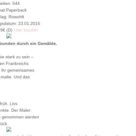
eiten: 544
at:Paperback
lag: Rowohlt
gsdatum: 23.01.2015
99€ (D)
Hier kaufen
erbunden durch ein Gemälde.
ie stark zu sein –
ten Frankreichs
an ihr gemeinsames
r malte. Und das
früh. Livs
enkte. Der Maler:
lde genommen werden
lück.