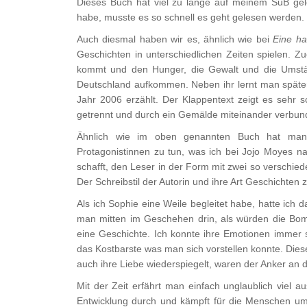
Dieses Buch hat viel zu lange auf meinem SuB gel
habe, musste es so schnell es geht gelesen werden. 
Auch diesmal haben wir es, ähnlich wie bei
Eine ha
Geschichten in unterschiedlichen Zeiten spielen. Z
kommt und den Hunger, die Gewalt und die Umstän
Deutschland aufkommen. Neben ihr lernt man später d
Jahr 2006 erzählt. Der Klappentext zeigt es sehr s
getrennt und durch ein Gemälde miteinander verbun
Ähnlich wie im oben genannten Buch hat man 
Protagonistinnen zu tun, was ich bei Jojo Moyes nac
schafft, den Leser in der Form mit zwei so versch
Der Schreibstil der Autorin und ihre Art Geschichten 
Als ich Sophie eine Weile begleitet habe, hatte ich 
man mitten im Geschehen drin, als würden die Bom
eine Geschichte. Ich konnte ihre Emotionen immer 
das Kostbarste was man sich vorstellen konnte. Dies
auch ihre Liebe wiederspiegelt, waren der Anker an
Mit der Zeit erfährt man einfach unglaublich viel a
Entwicklung durch und kämpft für die Menschen um s