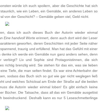
onsten würde ich euch spoilern, aber die Geschichte hat sich
erstaunlich, wie ein Leben, ein Gemälde, ein anderes Leben so
al von der Geschicht? – Gemälde geben viel, Geld nicht.
allen, dass ich auch dieses Buch der Autorin wieder einmal
 an
Eine handvoll Worte
erinnert, denn auch dort wird der Leser
harakteren geworfen, deren Geschichten mit jeder Seite näher
spannend, traurig und erfüllend. Man hat das Gefühl mit einer
h denke ich werde ein Gemälde nun ganz anders sehen, denn
 verbirgt? Liv und Sophie sind Protagonistinnen, die sich
 richtig brenzlig wird. Sie stehen für das ein, was sie lieben
eine Tiefe, die man selten findet. Es war eine Achterbahn der
sen, sodass das Buch sich so gut wie gar nicht weglegen ließ
eht und welches Schicksal am Ende der Straße auf die beiden
uss die Autorin wieder einmal loben! Es gibt einfach keine
her Bücher. Die Tatsache, dass all das ein Gemälde ausgelöst
lich beeindruckend. Deshalb kann es nur 5 Leseschmetterlinge