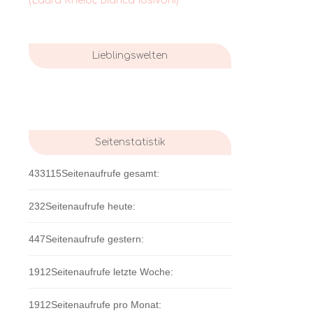
(Laura Kneidl, Bianca Iosivoni)
Lieblingswelten
Seitenstatistik
433115
Seitenaufrufe gesamt:
232
Seitenaufrufe heute:
447
Seitenaufrufe gestern:
1912
Seitenaufrufe letzte Woche:
1912
Seitenaufrufe pro Monat: