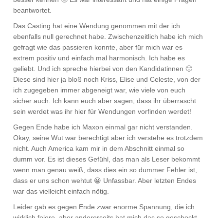
beantwortet.
Das Casting hat eine Wendung genommen mit der ich
ebenfalls null gerechnet habe. Zwischenzeitlich habe ich mich
gefragt wie das passieren konnte, aber für mich war es
extrem positiv und einfach mal harmonisch. Ich habe es
geliebt. Und ich spreche hierbei von den Kandidatinnen 🙂
Diese sind hier ja bloß noch Kriss, Elise und Celeste, von der
ich zugegeben immer abgeneigt war, wie viele von euch
sicher auch. Ich kann euch aber sagen, dass ihr überrascht
sein werdet was ihr hier für Wendungen vorfinden werdet!
Gegen Ende habe ich Maxon einmal gar nicht verstanden.
Okay, seine Wut war berechtigt aber ich verstehe es trotzdem
nicht. Auch America kam mir in dem Abschnitt einmal so
dumm vor. Es ist dieses Gefühl, das man als Leser bekommt
wenn man genau weiß, dass dies ein so dummer Fehler ist,
dass er uns schon wehtut 😀 Unfassbar. Aber letzten Endes
war das vielleicht einfach nötig.
Leider gab es gegen Ende zwar enorme Spannung, die ich
wirklich feiere, aber andererseits hat mich das so geschockt,