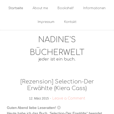
Startseite
About me
Bookshelf
Informationen
Impressum
Kontakt
NADINE'S
BÜCHERWELT
jeder ist ein buch.
[Rezension] Selection-Der
Erwählte (Kiera Cass)
·
Leave a Comment
12. März 2015
Guten Abend liebe Leseratten! 🙂
Heute habe ich das Buch „Selection-Der Erwählte“ beendet