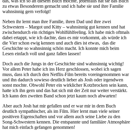
das, was ich so an diesem Buch mochte, jedenfalls hat sie das Buch
zu etwas Besonderem gemacht und ich habe sie und ihre Familie
wahnsinnig gern verfolgt!
Neben ihr lernt man ihre Familie, ihren Dad und ihre zwei
Schwestern – Margot und Kitty – wahnsinnig gut kennen und hat
zwischendurch ein richtiges Wohlfühlfeeling. Ich habe mich oftmals
dabei ertappt, wie ich dachte, dass es mir vorkommt, als würde ich
die Vier schon ewig kennen und auch dies ist etwas, das die
Geschichte so wahnsinnig schön macht. Ich konnte mich beim
Lesen einfach voll und ganz fallen lassen!
Doch auch die Jungs in der Geschichte sind wahnsinnig wichtig!
Vor allem Peter habe ich ins Herz geschlossen, wobei ich sagen
muss, dass ich durch den Netflix-Film bereits voreingenommen war
und ihn dadurch sowieso deutlich lieber als Josh oder irgendwen
sonst mochte. Obwohl Peter ein wirklicher Kotzbrocken sein kann,
hatte ich ihn gern und das hat sich mit der Zeit nur weiter verstärkt.
Ich kann den zweiten Band schon jetzt kaum noch abwarten!
Aber auch Josh hat mir gefallen und er war mir in dem Buch
deutlich sympathischer, als im Film. Hier lernt man viele seiner
positiven Eigenschaften und vor allem auch seine Liebe zu den
Song-Schwestern kennen. Die entspannte und familiäre Atmosphäre
hat mich einfach gefangen genommen!