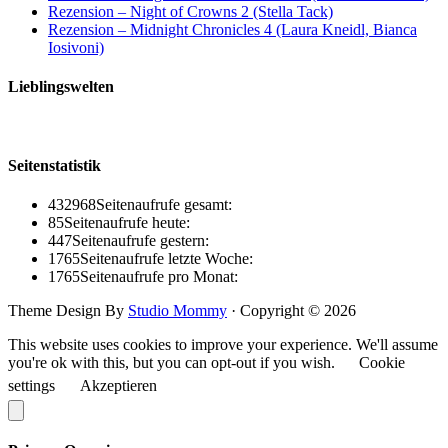
Rezension – Night of Crowns 2 (Stella Tack)
Rezension – Midnight Chronicles 4 (Laura Kneidl, Bianca
Iosivoni)
Lieblingswelten
Seitenstatistik
432968
Seitenaufrufe gesamt:
85
Seitenaufrufe heute:
447
Seitenaufrufe gestern:
1765
Seitenaufrufe letzte Woche:
1765
Seitenaufrufe pro Monat:
Theme Design By
Studio Mommy
· Copyright © 2026
This website uses cookies to improve your experience. We'll assume
you're ok with this, but you can opt-out if you wish.
Cookie
settings
Akzeptieren