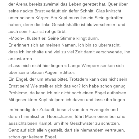
der Arena bereits zweimal das Leben gerettet hat. Quer über
seine nackte Brust verläuft ein tiefer Schnitt. Glas knirscht
unter seinem Körper. Am Kopf muss ihn ein Stein getroffen
haben, denn die linke Gesichtshälfte ist blutverschmiert und
auch sein Haar ist rot gefärbt.
»Moon«, flüstert er. Seine Stimme klingt dünn.
Er erinnert sich an meinen Namen. Ich bin so überrascht,
dass ich innehalte und viel zu viel Zeit damit verschwende, ihn
anzustarren.
»Lass mich nicht hier liegen.« Lange Wimpern senken sich
über seine blauen Augen. »Bitte.«
Ein Engel, der um etwas bittet. Trotzdem kann das nicht sein
Ernst sein! Wie stellt er sich das vor? Ich habe schon genug
Probleme, da kann ich mir nicht noch einen Engel aufhalsen.
Mit gesenktem Kopf stolpere ich davon und lasse ihn liegen.
Im Venedig der Zukunft, besetzt von den Erzengeln und
deren himmlischen Heerscharen, führt Moon einen beinahe
aussichtslosen Kampf, um ihre Geschwister zu schützen.
Ganz auf sich allein gestellt, darf sie niemandem vertrauen,
schon gar keinem Engel.