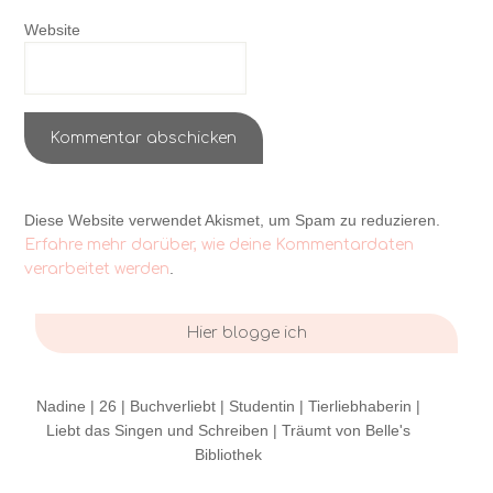
Website
Diese Website verwendet Akismet, um Spam zu reduzieren.
Erfahre mehr darüber, wie deine Kommentardaten
.
verarbeitet werden
Hier blogge ich
Nadine | 26 | Buchverliebt | Studentin | Tierliebhaberin |
Liebt das Singen und Schreiben | Träumt von Belle's
Bibliothek