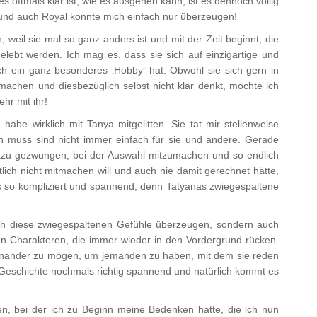
oftmals klar ist, wie es ausgehen kann, ist es dennoch völlig
 und auch Royal konnte mich einfach nur überzeugen!
n, weil sie mal so ganz anders ist und mit der Zeit beginnt, die
gelebt werden. Ich mag es, dass sie sich auf einzigartige und
h ein ganz besonderes ‚Hobby‘ hat. Obwohl sie sich gern in
 machen und diesbezüglich selbst nicht klar denkt, mochte ich
hr mit ihr!
habe wirklich mit Tanya mitgelitten. Sie tat mir stellenweise
ben muss sind nicht immer einfach für sie und andere. Gerade
dazu gezwungen, bei der Auswahl mitzumachen und so endlich
tlich nicht mitmachen will und auch nie damit gerechnet hätte,
 so kompliziert und spannend, denn Tatyanas zwiegespaltene
rch diese zwiegespaltenen Gefühle überzeugen, sondern auch
n Charakteren, die immer wieder in den Vordergrund rücken.
einander zu mögen, um jemanden zu haben, mit dem sie reden
Geschichte nochmals richtig spannend und natürlich kommt es
n, bei der ich zu Beginn meine Bedenken hatte, die ich nun