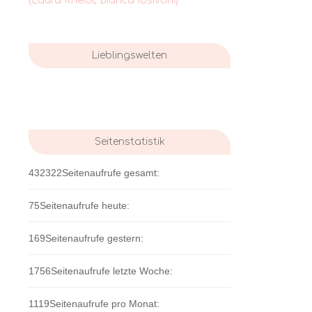
(Laura Kneidl, Bianca Iosivoni)
Lieblingswelten
Seitenstatistik
432322
Seitenaufrufe gesamt:
75
Seitenaufrufe heute:
169
Seitenaufrufe gestern:
1756
Seitenaufrufe letzte Woche:
1119
Seitenaufrufe pro Monat: