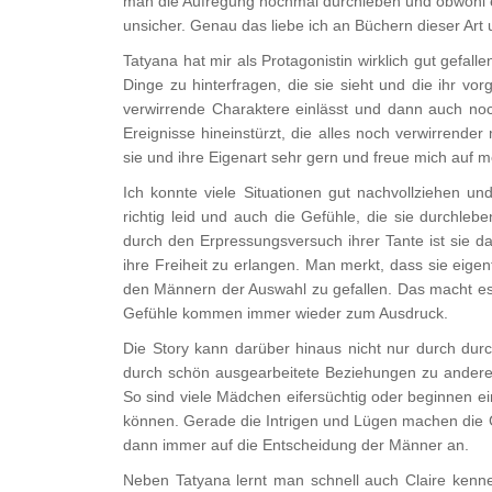
man die Aufregung nochmal durchleben und obwohl es 
unsicher. Genau das liebe ich an Büchern dieser Art
Tatyana hat mir als Protagonistin wirklich gut gefalle
Dinge zu hinterfragen, die sie sieht und die ihr vor
verwirrende Charaktere einlässt und dann auch noc
Ereignisse hineinstürzt, die alles noch verwirrender
sie und ihre Eigenart sehr gern und freue mich auf me
Ich konnte viele Situationen gut nachvollziehen und 
richtig leid und auch die Gefühle, die sie durchle
durch den Erpressungsversuch ihrer Tante ist sie 
ihre Freiheit zu erlangen. Man merkt, dass sie eigen
den Männern der Auswahl zu gefallen. Das macht es
Gefühle kommen immer wieder zum Ausdruck.
Die Story kann darüber hinaus nicht nur durch du
durch schön ausgearbeitete Beziehungen zu andere
So sind viele Mädchen eifersüchtig oder beginnen 
können. Gerade die Intrigen und Lügen machen die 
dann immer auf die Entscheidung der Männer an.
Neben Tatyana lernt man schnell auch Claire kenne