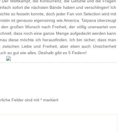
 Der Wettkampf, die Konkurrenz, die Gefühle und die Fragen
nfach sofort die nächsten Bände haben und verschlingen! Ich
chte so fesseln konnte, doch jeder Fan von Selection wird mit
nistin ist genauso eigensinnig wie America. Tatyana überzeugt
den großen Wunsch nach Freiheit, der völlig unerwartet von
schnell, dass noch eine ganze Menge aufgedeckt werden kann
au diese möchte ich herausfinden. Ich bin sicher, dass man
 zwischen Liebe und Freiheit, aber eben auch Unsicherheit
ch so gut wie alles. Deshalb gibt es 5 Federn!
rliche Felder sind mit
*
markiert