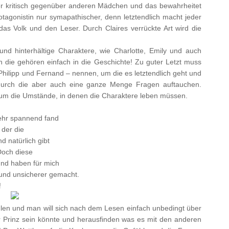
ser kritisch gegenüber anderen Mädchen und das bewahrheitet
otagonistin nur symapathischer, denn letztendlich macht jeder
das Volk und den Leser. Durch Claires verrückte Art wird die
und hinterhältige Charaktere, wie Charlotte, Emily und auch
 die gehören einfach in die Geschichte! Zu guter Letzt muss
 Philipp und Fernand – nennen, um die es letztendlich geht und
, durch die aber auch eine ganze Menge Fragen auftauchen.
h um die Umstände, in denen die Charaktere leben müssen.
sehr spannend fand
 der die
d natürlich gibt
Doch diese
und haben für mich
und unsicherer gemacht.
!
ählen und man will sich nach dem Lesen einfach unbedingt über
r Prinz sein könnte und herausfinden was es mit den anderen