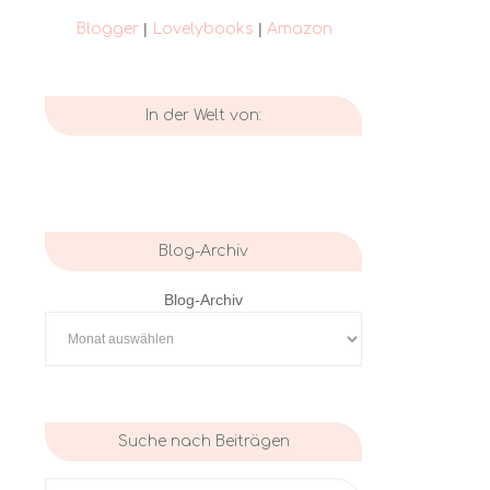
|
|
Blogger
Lovelybooks
Amazon
In der Welt von:
Blog-Archiv
Blog-Archiv
Suche nach Beiträgen