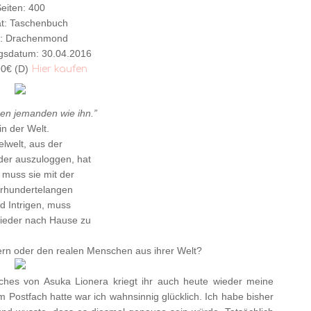
eiten: 400
t: Taschenbuch
g: Drachenmond
gsdatum: 30.04.2016
90€ (D)
Hier kaufen
egen jemanden wie ihn.”
n der Welt.
elwelt, aus der
der auszuloggen, hat
 muss sie mit der
ahrhundertelangen
d Intrigen, muss
wieder nach Hause zu
ern oder den realen Menschen aus ihrer Welt?
ches von Asuka Lionera kriegt ihr auch heute wieder meine
 Postfach hatte war ich wahnsinnig glücklich. Ich habe bisher