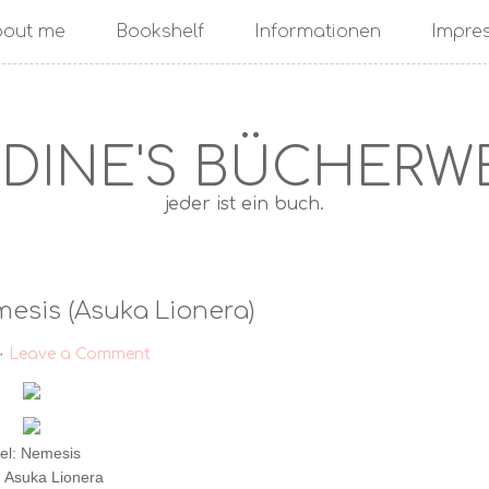
bout me
Bookshelf
Informationen
Impre
DINE'S BÜCHERW
jeder ist ein buch.
esis (Asuka Lionera)
·
Leave a Comment
tel: Nemesis
: Asuka Lionera