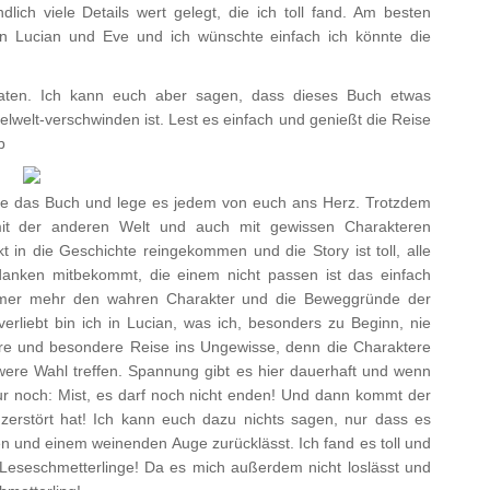
ch viele Details wert gelegt, die ich toll fand. Am besten
en Lucian und Eve und ich wünschte einfach ich könnte die
erraten. Ich kann euch aber sagen, dass dieses Buch etwas
ielwelt-verschwinden ist. Lest es einfach und genießt die Reise
b
 liebe das Buch und lege es jedem von euch ans Herz. Trotzdem
it der anderen Welt und auch mit gewissen Charakteren
 in die Geschichte reingekommen und die Story ist toll, alle
nken mitbekommt, die einem nicht passen ist das einfach
mer mehr den wahren Charakter und die Beweggründe der
rliebt bin ich in Lucian, was ich, besonders zu Beginn, nie
dere und besondere Reise ins Ungewisse, denn die Charaktere
re Wahl treffen. Spannung gibt es hier dauerhaft und wenn
nur noch: Mist, es darf noch nicht enden! Und dann kommt der
zerstört hat! Ich kann euch dazu nichts sagen, nur dass es
en und einem weinenden Auge zurücklässt. Ich fand es toll und
Leseschmetterlinge! Da es mich außerdem nicht loslässt und