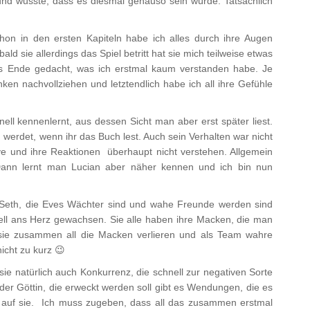
 und wusste, dass es diesmal genauso sein würde. Tatsächlich
chon in den ersten Kapiteln habe ich alles durch ihre Augen
d sie allerdings das Spiel betritt hat sie mich teilweise etwas
das Ende gedacht, was ich erstmal kaum verstanden habe. Je
ken nachvollziehen und letztendlich habe ich all ihre Gefühle
nell kennenlernt, aus dessen Sicht man aber erst später liest.
n werdet, wenn ihr das Buch lest. Auch sein Verhalten war nicht
ve und ihre Reaktionen überhaupt nicht verstehen. Allgemein
 Dann lernt man Lucian aber näher kennen und ich bin nun
 Seth, die Eves Wächter sind und wahe Freunde werden sind
ell ans Herz gewachsen. Sie alle haben ihre Macken, die man
 sie zusammen all die Macken verlieren und als Team wahre
icht zu kurz 😉
ie natürlich auch Konkurrenz, die schnell zur negativen Sorte
der Göttin, die erweckt werden soll gibt es Wendungen, die es
 auf sie. Ich muss zugeben, dass all das zusammen erstmal