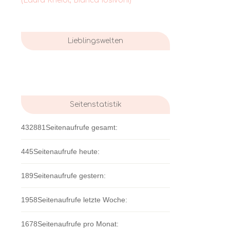
(Laura Kneidl, Bianca Iosivoni)
Lieblingswelten
Seitenstatistik
432881
Seitenaufrufe gesamt:
445
Seitenaufrufe heute:
189
Seitenaufrufe gestern:
1958
Seitenaufrufe letzte Woche:
1678
Seitenaufrufe pro Monat: