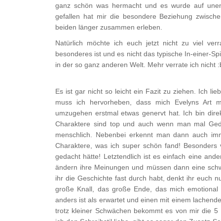
ganz schön was hermacht und es wurde auf unendli
gefallen hat mir die besondere Beziehung zwisch
beiden länger zusammen erleben.
Natürlich möchte ich euch jetzt nicht zu viel v
besonderes ist und es nicht das typische In-einer-Sp
in der so ganz anderen Welt. Mehr verrate ich nicht :
Es ist gar nicht so leicht ein Fazit zu ziehen. Ich
muss ich hervorheben, dass mich Evelyns Art m
umzugehen erstmal etwas genervt hat. Ich bin direkt
Charaktere sind top und auch wenn man mal Geda
menschlich. Nebenbei erkennt man dann auch im
Charaktere, was ich super schön fand! Besonders ve
gedacht hätte! Letztendlich ist es einfach eine an
ändern ihre Meinungen und müssen dann eine schwe
ihr die Geschichte fast durch habt, denkt ihr euch 
große Knall, das große Ende, das mich emotional 
anders ist als erwartet und einen mit einem lachend
trotz kleiner Schwächen bekommt es von mir die 5 