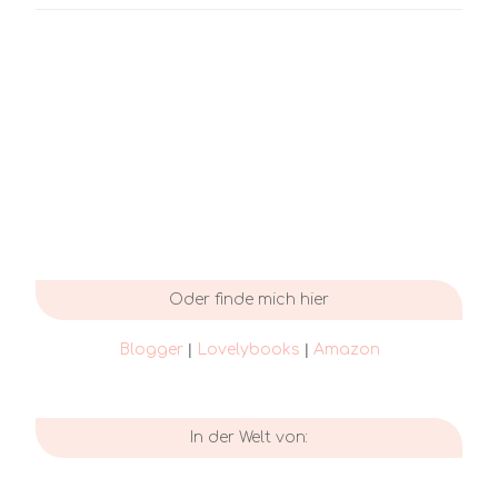
Oder finde mich hier
|
|
Blogger
Lovelybooks
Amazon
In der Welt von: