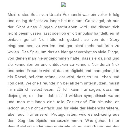
Mein erstes Buch von Ursula Poznanski war ein voller Erfolg
und es lag definitiv zu lange bei mir rum! Ganz egal, ob aus
der Sicht eines Jungen geschrieben wird und dieser sich
leicht beeinflussen lässt oder ob er oft impulsiv handelt: es ist
einfach genial! Nie hätte ich gedacht so von der Story
eingenommen zu werden und gar nicht mehr aufhören zu
wollen. Das Spiel, um das es hier geht verbirgt so viele Dinge,
von denen man nie angenommen hätte, dass sie da sind und
sie kennenlernen und entdecken zu können. Nur durch Nick
und seine Freunde wird all das ermöglicht und man gelangt in
ein Rätsel, bei dem schnell klar wird, dass es um Leben und
Tod geht. Welche Freunde ihn bei all dem unterstützen, müsst
ihr natürlich selbst lesen. 😉 Ich kann nur sagen, dass mir
diejenigen, die dann dabei sind wirklich sympathisch waren
und man mit ihnen eine tolle Zeit erlebt! Für sie wird es
jedoch auch nicht einfach und für viele der Nebencharaktere,
aber auch für unseren Protagonisten, wird es schwierig aus
dem Sog des Spiels herauszukommen. Was genau hinter
dem Spiel steckt ist aber mehr als ich erwartet hätte und das