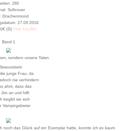
eiten: 280
at: Softcover
g: Drachenmond
gsdatum: 27.09.2016
90€ (D)
Hier kaufen
Band 1
en, sondern unsere Taten.
 Bewusstsein
die junge Frau, da
jedoch nie verhindern
ss ahnt, dass das
 Jim an und hilft
h begibt sie sich
er Vampirgebieter
 noch das Glück auf ein Exemplar hatte, konnte ich es kaum