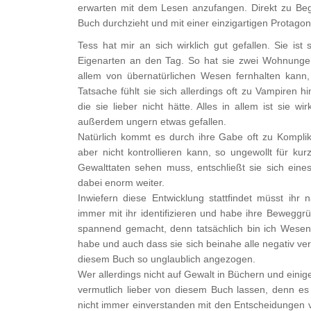
erwarten mit dem Lesen anzufangen. Direkt zu Begi
Buch durchzieht und mit einer einzigartigen Protagon
Tess hat mir an sich wirklich gut gefallen. Sie is
Eigenarten an den Tag. So hat sie zwei Wohnunge
allem von übernatürlichen Wesen fernhalten kann, 
Tatsache fühlt sie sich allerdings oft zu Vampiren h
die sie lieber nicht hätte. Alles in allem ist sie w
außerdem ungern etwas gefallen.
Natürlich kommt es durch ihre Gabe oft zu Komplik
aber nicht kontrollieren kann, so ungewollt für kur
Gewalttaten sehen muss, entschließt sie sich ein
dabei enorm weiter.
Inwiefern diese Entwicklung stattfindet müsst ihr n
immer mit ihr identifizieren und habe ihre Bewegg
spannend gemacht, denn tatsächlich bin ich Wesen
habe und auch dass sie sich beinahe alle negativ v
diesem Buch so unglaublich angezogen.
Wer allerdings nicht auf Gewalt in Büchern und einige
vermutlich lieber von diesem Buch lassen, denn es g
nicht immer einverstanden mit den Entscheidungen 