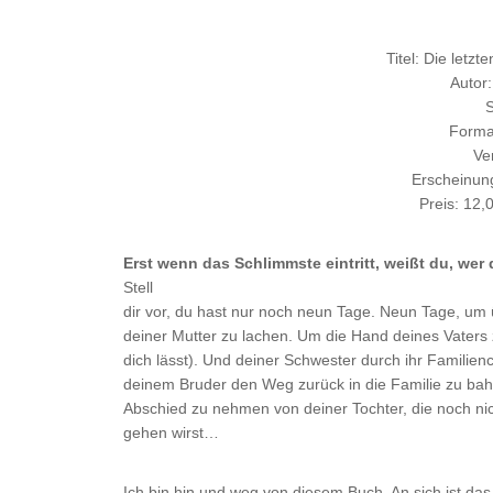
Titel: Die letz
Autor:
S
Forma
Ve
Erscheinun
Preis: 12,
Erst wenn das Schlimmste eintritt, weißt du, wer d
Stell
dir vor, du hast nur noch neun Tage. Neun Tage, um 
deiner Mutter zu lachen. Um die Hand deines Vaters 
dich lässt). Und deiner Schwester durch ihr Familie
deinem Bruder den Weg zurück in die Familie zu ba
Abschied zu nehmen von deiner Tochter, die noch ni
gehen wirst…
Ich bin hin und weg von diesem Buch. An sich ist das 