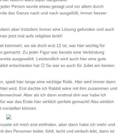
Zu jeder Person wurde etwas gesagt und vor allem durch
urde das Ganze nach und nach ausgefüllt, immer besser
at dann aber trotzdem immer eine Lösung gefunden und auch
n jetzt mal aufs religiöse lenkt!
t kümmert, wo sie doch erst 12 ist, war hier wichtig für
ös gemacht. Zu jeder Figur war bereits eine Verbindung
reits ausgewählt. Letztendlich wird auch hier eine gute
bbit entschieden hat 🙂 So war es auch für Juliet am besten
, spielt hier lange eine wichtige Rolle. Hier wird immer dann
chtet wird. Erst dachte ich Rabbit wäre mit ihm zusammen und
tenwechsel. Aber als ich dann erstmal drin war habe ich
afür war das Ende hier wirklich perfekt gemacht! Also wirklich
t vorstellen können.
 musste ich mich erst einfinden, aber dann habe ich mehr und
den Personen leidet, fühlt, lacht und einfach lebt, dann ist