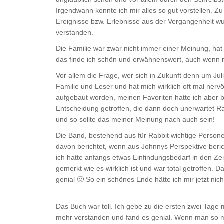
Irgendwann konnte ich mir alles so gut vorstellen. 
Ereignisse bzw. Erlebnisse aus der Vergangenheit w
verstanden.
Die Familie war zwar nicht immer einer Meinung, h
das finde ich schön und erwähnenswert, auch wenn ma
Vor allem die Frage, wer sich in Zukunft denn um Julie
Familie und Leser und hat mich wirklich oft mal nerv
aufgebaut worden, meinen Favoriten hatte ich aber be
Entscheidung getroffen, die dann doch unerwartet Ra
und so sollte das meiner Meinung nach auch sein!
Die Band, bestehend aus für Rabbit wichtige Personen
davon berichtet, wenn aus Johnnys Perspektive beri
ich hatte anfangs etwas Einfindungsbedarf in den Zei
gemerkt wie es wirklich ist und war total getroffen. D
genial 🙂 So ein schönes Ende hätte ich mir jetzt nich
Das Buch war toll. Ich gebe zu die ersten zwei Tage
mehr verstanden und fand es genial. Wenn man so mit 