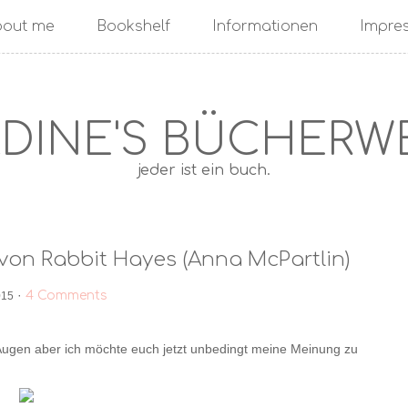
bout me
Bookshelf
Informationen
Impre
DINE'S BÜCHERW
jeder ist ein buch.
 von Rabbit Hayes (Anna McPartlin)
·
4 Comments
015
 Augen aber ich möchte euch jetzt unbedingt meine Meinung zu