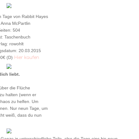
ten Tage von Rabbit Hayes
 Anna McPartlin
eiten: 504
t: Taschenbuch
rlag: rowohlt
gsdatum: 20.03.2015
00€ (D)
Hier kaufen
ich liebt.
über die Flüche
zu halten (wenn er
nchaos zu helfen. Um
hnen. Nur neun Tage, um
cht weiß, dass du nun
Ganze in unterschiedliche Teile, also die Tage eins bis neun