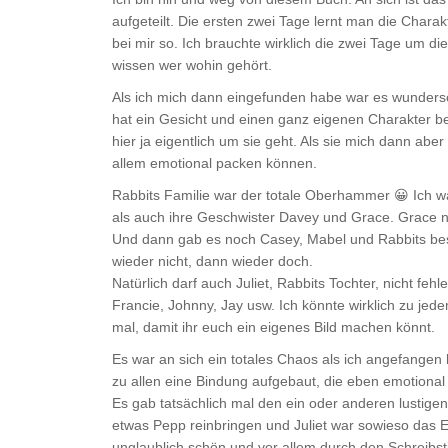
aufgeteilt. Die ersten zwei Tage lernt man die Chara
bei mir so. Ich brauchte wirklich die zwei Tage um 
wissen wer wohin gehört.
Als ich mich dann eingefunden habe war es wundersch
hat ein Gesicht und einen ganz eigenen Charakter b
hier ja eigentlich um sie geht. Als sie mich dann ab
allem emotional packen können.
Rabbits Familie war der totale Oberhammer 😀 Ich wa
als auch ihre Geschwister Davey und Grace. Grace 
Und dann gab es noch Casey, Mabel und Rabbits beste
wieder nicht, dann wieder doch.
Natürlich darf auch Juliet, Rabbits Tochter, nicht f
Francie, Johnny, Jay usw. Ich könnte wirklich zu jedem
mal, damit ihr euch ein eigenes Bild machen könnt.
Es war an sich ein totales Chaos als ich angefangen 
zu allen eine Bindung aufgebaut, die eben emotional
Es gab tatsächlich mal den ein oder anderen lustige
etwas Pepp reinbringen und Juliet war sowieso das 
unglaublich schön und vor allem durch den Schreibstil