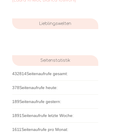
(Laura Kneidl, Bianca Iosivoni)
Lieblingswelten
Seitenstatistik
432814
Seitenaufrufe gesamt:
378
Seitenaufrufe heute:
189
Seitenaufrufe gestern:
1891
Seitenaufrufe letzte Woche:
1611
Seitenaufrufe pro Monat: