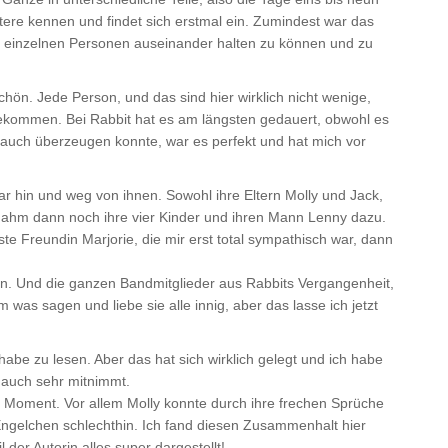
ktere kennen und findet sich erstmal ein. Zumindest war das
die einzelnen Personen auseinander halten zu können und zu
ön. Jede Person, und das sind hier wirklich nicht wenige,
ekommen. Bei Rabbit hat es am längsten gedauert, obwohl es
er auch überzeugen konnte, war es perfekt und hat mich vor
r hin und weg von ihnen. Sowohl ihre Eltern Molly und Jack,
nahm dann noch ihre vier Kinder und ihren Mann Lenny dazu.
 Freundin Marjorie, die mir erst total sympathisch war, dann
ehlen. Und die ganzen Bandmitglieder aus Rabbits Vergangenheit,
 was sagen und liebe sie alle innig, aber das lasse ich jetzt
habe zu lesen. Aber das hat sich wirklich gelegt und ich habe
 auch sehr mitnimmt.
n Moment. Vor allem Molly konnte durch ihre frechen Sprüche
Engelchen schlechthin. Ich fand diesen Zusammenhalt hier
 der Autorin alles super dargestellt!