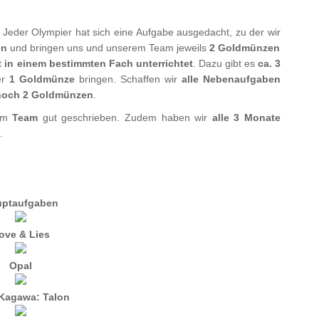
 Jeder Olympier hat sich eine Aufgabe ausgedacht, zu der wir
en
und bringen uns und unserem Team jeweils
2 Goldmünzen
t
in einem bestimmten Fach unterrichtet
. Dazu gibt es
ca. 3
er
1 Goldmünze
bringen. Schaffen wir
alle Nebenaufgaben
 noch 2 Goldmünzen
.
rem
Team
gut geschrieben. Zudem haben wir
alle 3 Monate
.
uptaufgaben
ove & Lies
Opal
 Kagawa: Talon