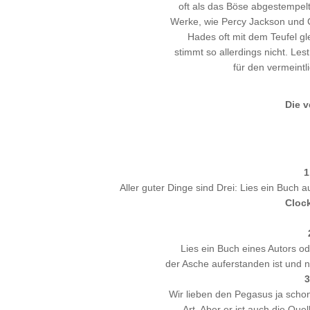
oft als das Böse abgestempelt
Werke, wie Percy Jackson und Co
Hades oft mit dem Teufel gle
stimmt so allerdings nicht. Le
für den vermeintl
Die v
1
Aller guter Dinge sind Drei: Lies ein Buch aus
Clock
Lies ein Buch eines Autors od
der Asche auferstanden ist und 
3
Wir lieben den Pegasus ja schon
Art. Aber er ist auch die Quel