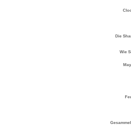
Clo
Die Sha
Wie S
May
Fe
Gesammel