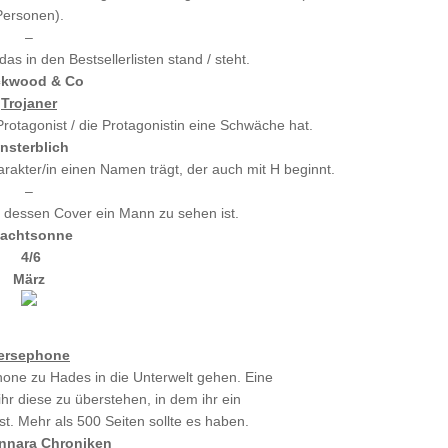
Personen).
–
das in den Bestsellerlisten stand / steht.
kwood & Co
Trojaner
rotagonist / die Protagonistin eine Schwäche hat.
nsterblich
rakter/in einen Namen trägt, der auch mit H beginnt.
–
f dessen Cover ein Mann zu sehen ist.
achtsonne
4/6
März
ersephone
ne zu Hades in die Unterwelt gehen. Eine
ihr diese zu überstehen, in dem ihr ein
ist. Mehr als 500 Seiten sollte es haben.
nnara Chroniken