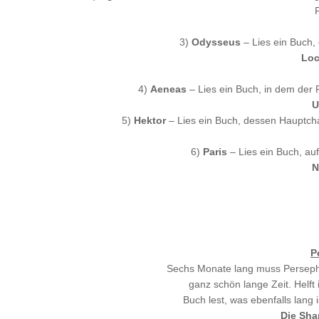
3)
Odysseus
– Lies ein Buch, 
Loc
4)
Aeneas
– Lies ein Buch, in dem der P
U
5)
Hektor
– Lies ein Buch, dessen Hauptcha
6)
Paris
– Lies ein Buch, au
N
P
Sechs Monate lang muss Persepho
ganz schön lange Zeit. Helft 
Buch lest, was ebenfalls lang 
Die Sha