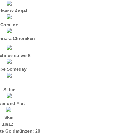
ckwork Angel
Coraline
nnara Chroniken
chnee so weiß
be Someday
Silfur
uer und Flut
Skin
10/12
te Goldmünzen: 20