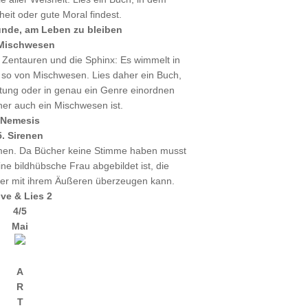
eit oder gute Moral findest.
ünde, am Leben zu bleiben
 Mischwesen
 Zentauren und die Sphinx: Es wimmelt in
 so von Mischwesen. Lies daher ein Buch,
ttung oder in genau ein Genre einordnen
er auch ein Mischwesen ist.
Nemesis
5. Sirenen
mmen. Da Bücher keine Stimme haben musst
ne bildhübsche Frau abgebildet ist, die
aber mit ihrem Äußeren überzeugen kann.
ve & Lies 2
4/5
Mai
A
R
T