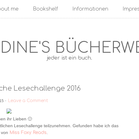
bout me
Bookshelf
Informationen
Impre
DINE'S BÜCHERW
jeder ist ein buch.
iche Lesechallenge 2016
·
Leave a Comment
15
hen ihr Lieben 🙂
ttlichen Lesechallenge teilzunehmen. Gefunden habe ich das
e von
.
Miss Foxy Reads