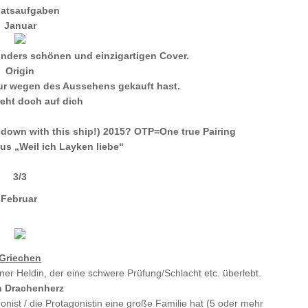
atsaufgaben
Januar
onders schönen und einzigartigen Cover.
Origin
 nur wegen des Aussehens gekauft hast.
teht doch auf dich
o down with this ship!) 2015? OTP=One true Pairing
us „Weil ich Layken liebe“
3/3
Februar
Griechen
ner Heldin, der eine schwere Prüfung/Schlacht etc. überlebt.
n Drachenherz
onist / die Protagonistin eine große Familie hat (5 oder mehr