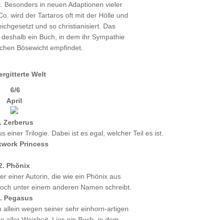
. Besonders in neuen Adaptionen vieler
. wird der Tartaros oft mit der Hölle und
ichgesetzt und so christianisiert. Das
st deshalb ein Buch, in dem ihr Sympathie
ichen Bösewicht empfindet.
ergitterte Welt
6/6
April
. Zerberus
 einer Trilogie. Dabei ist es egal, welcher Teil es ist.
work Princess
2. Phönix
er einer Autorin, die wie ein Phönix aus
noch unter einem anderen Namen schreibt.
. Pegasus
 allein wegen seiner sehr einhorn-artigen
le aller Weisheit. Lies ein Buch, in dem