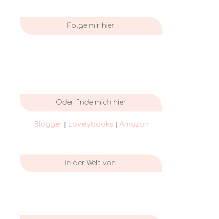
Folge mir hier
Oder finde mich hier
|
|
Blogger
Lovelybooks
Amazon
In der Welt von: