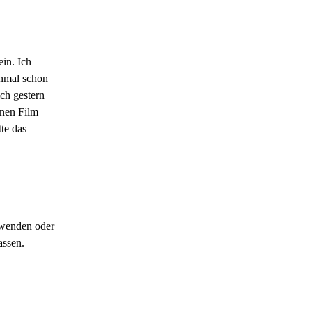
ein. Ich
inmal schon
ch gestern
inen Film
te das
rwenden oder
assen.