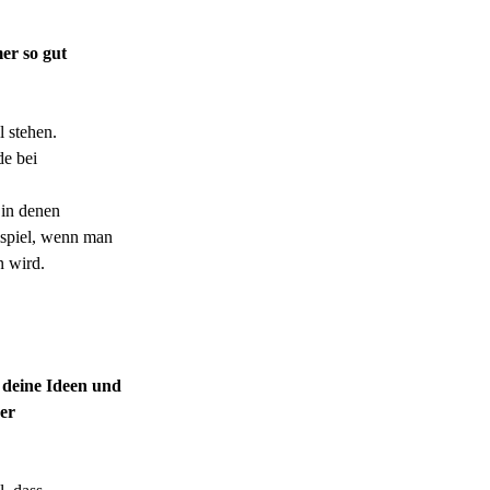
mer so gut
l stehen.
de bei
 in denen
spiel, wenn man
n wird.
 deine Ideen und
der