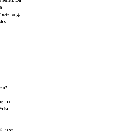
u sehen. Da
ch
orstellung,
 des
ben?
Figuren
Weise
fach so.