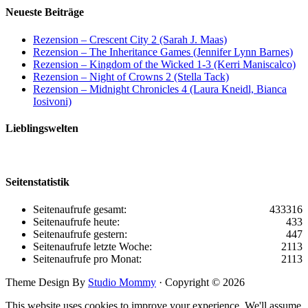
Neueste Beiträge
Rezension – Crescent City 2 (Sarah J. Maas)
Rezension – The Inheritance Games (Jennifer Lynn Barnes)
Rezension – Kingdom of the Wicked 1-3 (Kerri Maniscalco)
Rezension – Night of Crowns 2 (Stella Tack)
Rezension – Midnight Chronicles 4 (Laura Kneidl, Bianca
Iosivoni)
Lieblingswelten
Seitenstatistik
Seitenaufrufe gesamt:
433316
Seitenaufrufe heute:
433
Seitenaufrufe gestern:
447
Seitenaufrufe letzte Woche:
2113
Seitenaufrufe pro Monat:
2113
Theme Design By
Studio Mommy
· Copyright © 2026
This website uses cookies to improve your experience. We'll assume