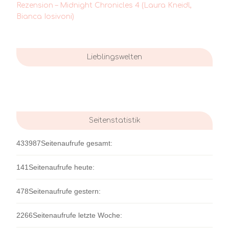
Rezension – Midnight Chronicles 4 (Laura Kneidl,
Bianca Iosivoni)
Lieblingswelten
Seitenstatistik
433987
Seitenaufrufe gesamt:
141
Seitenaufrufe heute:
478
Seitenaufrufe gestern:
2266
Seitenaufrufe letzte Woche: