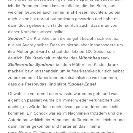
ich die Personen lesen lassen möchte, die das Buch, aus
welchen Gründen auch immer,
nicht
lesen möchten. So bin
auch ich selbst darauf aufmerksam geworden und habe es
dann doch gelesen. Ich finde nämlich auch, dass man von
dieser Krankheit wissen sollte:
Spoiler!*
Die Krankheit um die es geht bezieht sich erstmal
nur auf Audrey selbst. Dass es hierbei aber insbesondere um
ihre Mutter geht wird erst auf den letzten 100 Seiten sehr
deutlich. Die Krankheit ist hierbei das
Münchhausen-
Stellvertreter-Syndrom
, bei dem Mütter ihre Kinder ‚krank
machen‘ bzw. misshandeln um Aufmerksamkeit für sich selbst
zu bekommen. Dabei kann es tatsächlich so weit kommen,
dass die Person/das Kind stirbt.
*Spoiler Ende!
Obwohl ich vor dem Lesen wusste worum es geht und was
eigentlich passiert wurde ich immer wieder verunsichert und
dachte, es würde doch noch etwas ganz anderes ans Licht
kommen. Ein Schock war es im Nachhinein trotzdem und die
Autorin hat wirklich ein Händchen dafür einen erst leichter und
dann immer gekonnter und härter an das Thema
ranzuführen. Da kam mir tatsächlich die ein oder andere