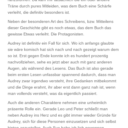
Träne durch pures Mitleiden, was dem Buch eine Schärfe
verleiht, die definitiv besonders ist.
Neben der besonderen Art des Schreibens, bzw. Mitteilens
dieser Geschichte gibt es noch etwas, das dem Buch das
gewisse Etwas verleiht. Die Protagonisten.
Audrey ist definitiv ein Fall für sich. Wo ich anfangs glaubte
sie wäre komisch hat sich nach und nach gezeigt warum dem
so ist. Erst gegen Ende konnte ich es hundert prozentig
nachvollziehen, sehe es jetzt aber auch mit ganz anderen
Augen, als während des Lesens. Das Buch ist also gerade
beim ersten Lesen unfassbar spannend dadurch, dass man
Audrey zwar irgendwo versteht, ihre Gedanken mitbekommt
und die Dinge erahnt, ihr aber erst dann ganz nah ist, wenn
man vollends versteht, was da eigentlich passiert.
Auch die anderen Charaktere nehmen eine unheimlich
präsente Rolle ein. Gerade Leo und Peter schließt man
neben Audrey ins Herz und es gibt immer wieder Gründe für
Audrey, sich für diese Personen einzusetzen und sich selbst
hinten anzustellen. Auch Sue habe ich lieb gewonnen.